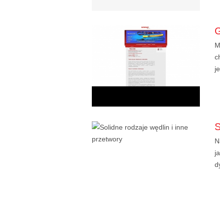
M
c
j
N
j
d