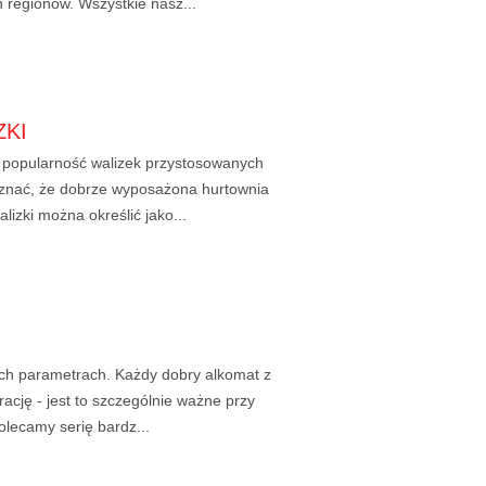
 regionów. Wszystkie nasz...
ZKI
 popularność walizek przystosowanych
yznać, że dobrze wyposażona hurtownia
izki można określić jako...
ych parametrach. Każdy dobry alkomat z
ację - jest to szczególnie ważne przy
lecamy serię bardz...