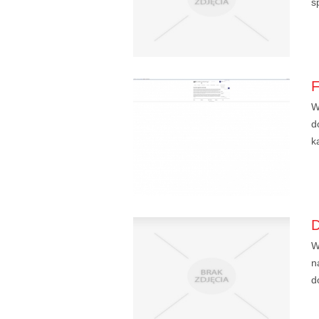
s
W
d
k
W
n
d