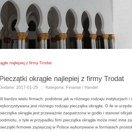
ągłe najlepiej z firmy Trodat
Pieczątki okrągłe najlepiej z firmy Trodat
Dodane: 2017-01-25
::
Kategoria: Finanse / Handel
W bardzo wielu firmach, podobnie jak w różnego rodzaju instytucjach 
wykorzystywana jest różnego rodzaju pieczątka okrągła. O ile w urzęda
pieczątka okrągła jest przeważnie zaopatrzona w godło i stanowi oficj
podmiotu, o tyle w przypadku firm pieczątka okrągła może mieć inne za
pieczątki firmowe zazwyczaj w Polsce wykonywane w formatach prosto