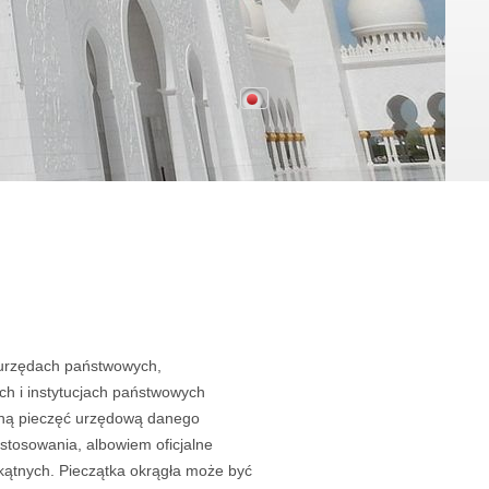
i urzędach państwowych,
ch i instytucjach państwowych
alną pieczęć urzędową danego
stosowania, albowiem oficjalne
kątnych. Pieczątka okrągła może być