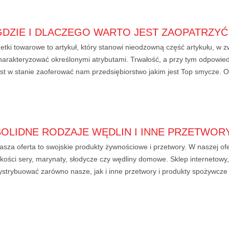
GDZIE I DLACZEGO WARTO JEST ZAOPATRZY
etki towarowe to artykuł, który stanowi nieodzowną część artykułu, w z
harakteryzować określonymi atrybutami. Trwałość, a przy tym odpowie
est w stanie zaoferować nam przedsiębiorstwo jakim jest Top smycze. O
SOLIDNE RODZAJE WĘDLIN I INNE PRZETWOR
asza oferta to swojskie produkty żywnościowe i przetwory. W naszej of
akości sery, marynaty, słodycze czy wędliny domowe. Sklep internetow
ystrybuować zarówno nasze, jak i inne przetwory i produkty spożywcz