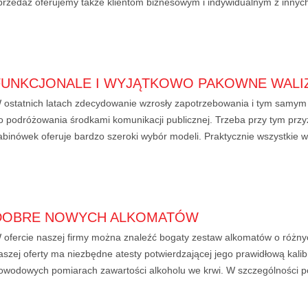
przedaż oferujemy także klientom biznesowym i indywidualnym z innych
FUNKCJONALE I WYJĄTKOWO PAKOWNE WALI
 ostatnich latach zdecydowanie wzrosły zapotrzebowania i tym samym
o podróżowania środkami komunikacji publicznej. Trzeba przy tym prz
abinówek oferuje bardzo szeroki wybór modeli. Praktycznie wszystkie wal
DOBRE NOWYCH ALKOMATÓW
 ofercie naszej firmy można znaleźć bogaty zestaw alkomatów o różn
aszej oferty ma niezbędne atesty potwierdzającej jego prawidłową kalibr
owodowych pomiarach zawartości alkoholu we krwi. W szczególności po