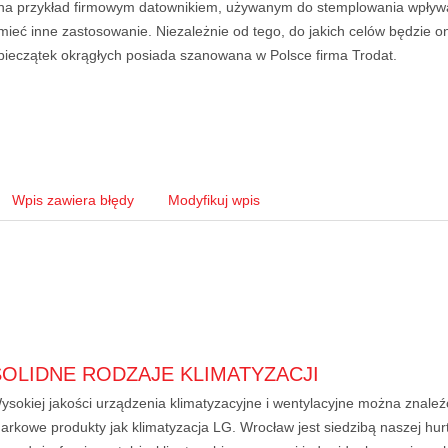
na przykład firmowym datownikiem, używanym do stemplowania wpływa
mieć inne zastosowanie. Niezależnie od tego, do jakich celów będzie o
pieczątek okrągłych posiada szanowana w Polsce firma Trodat.
Wpis zawiera błędy
Modyfikuj wpis
SOLIDNE RODZAJE KLIMATYZACJI
ysokiej jakości urządzenia klimatyzacyjne i wentylacyjne można znaleźć
arkowe produkty jak klimatyzacja LG. Wrocław jest siedzibą naszej hu