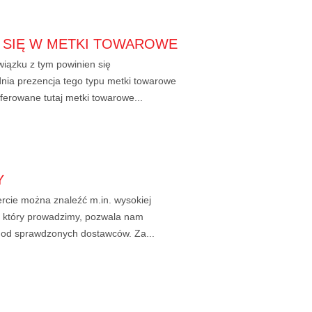
Ć SIĘ W METKI TOWAROWE
wiązku z tym powinien się
dnia prezencja tego typu metki towarowe
ferowane tutaj metki towarowe...
Y
ercie można znaleźć m.in. wysokiej
y, który prowadzimy, pozwala nam
e od sprawdzonych dostawców. Za...