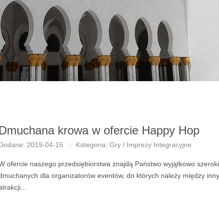
Dmuchana krowa w ofercie Happy Hop
Dodane: 2019-04-15
::
Kategoria: Gry / Imprezy Integracyjne
W ofercie naszego przedsiębiorstwa znajdą Państwo wyjątkowo szerok
dmuchanych dla organizatorów eventów, do których należy między inn
atrakcji...