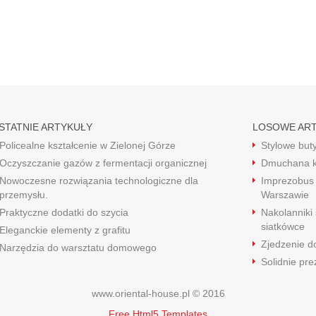
STATNIE ARTYKUŁY
LOSOWE AR
Policealne kształcenie w Zielonej Górze
Stylowe buty
Oczyszczanie gazów z fermentacji organicznej
Dmuchana k
Nowoczesne rozwiązania technologiczne dla
Imprezobus 
przemysłu.
Warszawie
Praktyczne dodatki do szycia
Nakolanniki 
siatkówce
Eleganckie elementy z grafitu
Zjedzenie do
Narzędzia do warsztatu domowego
Solidnie pr
www.oriental-house.pl © 2016
Free Html5 Templates