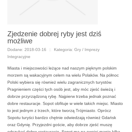
Zjedzenie dobrej ryby jest dziś
możliwe
Dodane: 2018-03-16
::
Kategoria: Gry / Imprezy
Integracyjne
Miasta i miejscowości leżące nad naszym pięknym polskim
morzem są wakacyjnym celem na wielu Polaków. Na północ
Polski wybiera się również wielu zagranicznych turystów.
Pragnieniem części tych osób jest, aby móc zjeść świeżą i
dobrze przyrządzoną rybę. Najpierw trzeba jednak poznać
dobre restauracje. Sopot obfituje w wiele takich miejsc. Miasto
to jest jednym z trzech, które tworzą Trójmiasto. Oprócz
Sopotu turyści bardzo chętnie odwiedzają również Gdańsk
oraz Gdynię. Przyjezdni goście, aby dobrze zjeść muszę
odszukać dobre restauracje. Sopot ma na swojej mapie kilka