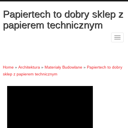
Papiertech to dobry sklep z
papierem technicznym
Rozw
nawig
Home
»
Architektura
»
Materiały Budowlane
»
Papiertech to dobry
sklep z papierem technicznym