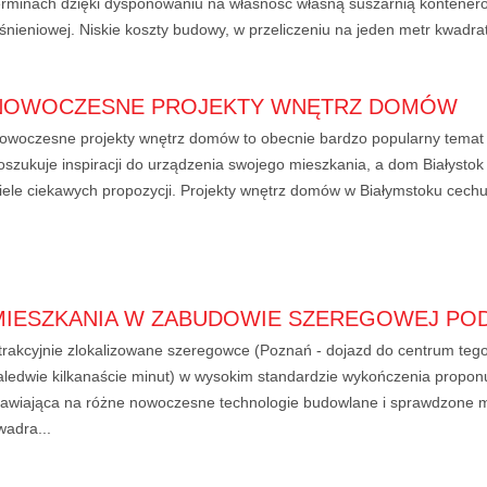
erminach dzięki dysponowaniu na własność własną suszarnią kontener
iśnieniowej. Niskie koszty budowy, w przeliczeniu na jeden metr kwadra
NOWOCZESNE PROJEKTY WNĘTRZ DOMÓW
owoczesne projekty wnętrz domów to obecnie bardzo popularny temat
oszukuje inspiracji do urządzenia swojego mieszkania, a dom Białystok
iele ciekawych propozycji. Projekty wnętrz domów w Białymstoku cech
MIESZKANIA W ZABUDOWIE SZEREGOWEJ PO
trakcyjnie zlokalizowane szeregowce (Poznań - dojazd do centrum teg
aledwie kilkanaście minut) w wysokim standardzie wykończenia propon
tawiająca na różne nowoczesne technologie budowlane i sprawdzone m
wadra...