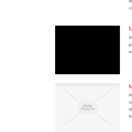
t
c
N
p
w
A
z
s
k