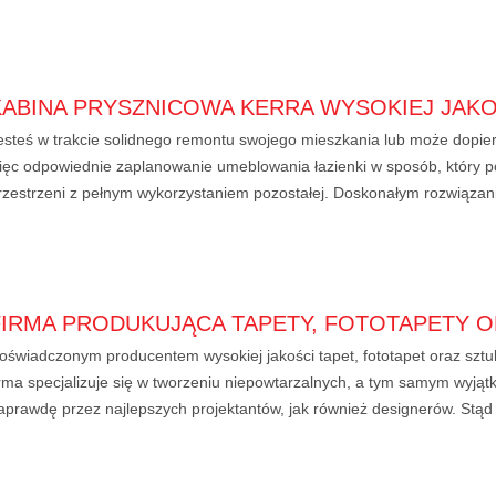
KABINA PRYSZNICOWA KERRA WYSOKIEJ JAKO
esteś w trakcie solidnego remontu swojego mieszkania lub może dopie
ięc odpowiednie zaplanowanie umeblowania łazienki w sposób, który p
rzestrzeni z pełnym wykorzystaniem pozostałej. Doskonałym rozwiązanie
FIRMA PRODUKUJĄCA TAPETY, FOTOTAPETY O
oświadczonym producentem wysokiej jakości tapet, fototapet oraz sztuk
irma specjalizuje się w tworzeniu niepowtarzalnych, a tym samym wyją
aprawdę przez najlepszych projektantów, jak również designerów. Stąd t