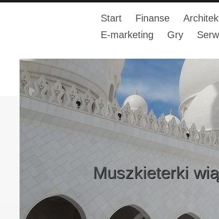
Start
Finanse
Architek
E-marketing
Gry
Serw
Muszkieterki wią