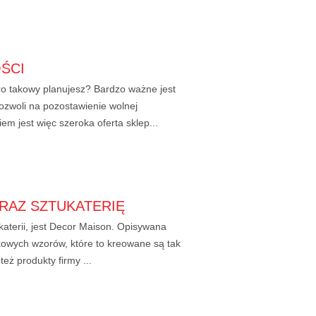
ŚCI
ro takowy planujesz? Bardzo ważne jest
ozwoli na pozostawienie wolnej
m jest więc szeroka oferta sklep...
RAZ SZTUKATERIĘ
aterii, jest Decor Maison. Opisywana
tkowych wzorów, które to kreowane są tak
eż produkty firmy ...