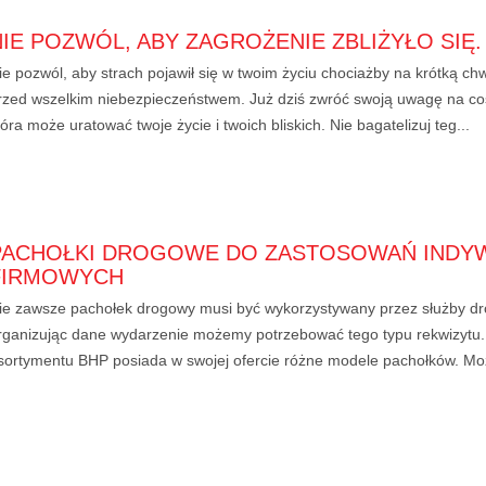
NIE POZWÓL, ABY ZAGROŻENIE ZBLIŻYŁO SIĘ.
ie pozwól, aby strach pojawił się w twoim życiu chociażby na krótką chw
rzed wszelkim niebezpieczeństwem. Już dziś zwróć swoją uwagę na coś
tóra może uratować twoje życie i twoich bliskich. Nie bagatelizuj teg...
PACHOŁKI DROGOWE DO ZASTOSOWAŃ INDYW
FIRMOWYCH
ie zawsze pachołek drogowy musi być wykorzystywany przez służby dr
rganizując dane wydarzenie możemy potrzebować tego typu rekwizytu.
sortymentu BHP posiada w swojej ofercie różne modele pachołków. Może