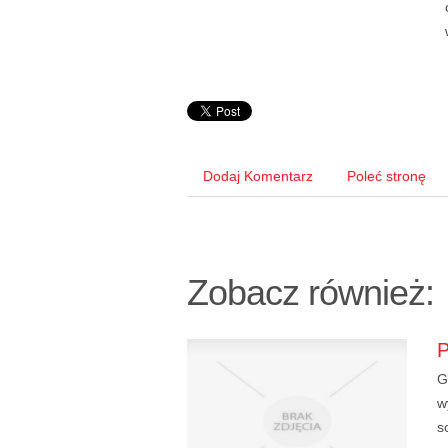
Dodaj Komentarz
Poleć stronę
Zobacz również:
G
w
s