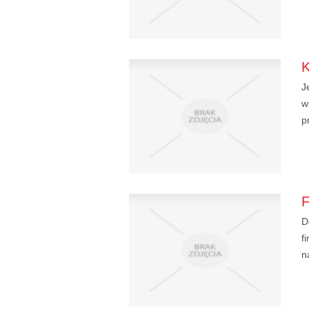
J
w
p
D
f
n