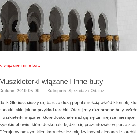
i wiązane i inne buty
Muszkieterki wiązane i inne buty
Dodane: 2019-05-09
::
Kategoria: Sprzedaż / Odzież
Butik Gloriuss cieszy się bardzo dużą popularnością wśród klientek, k
dodatki takie jak na przykład torebki. Oferujemy różnorodne buty, wśró
muszkieterki wiązane, które doskonale nadają się zimniejsze miesiące
wysokie obuwie, które doskonale będzie się prezentowało w parze z o
Oferujemy naszym klientkom również między innymi eleganckie torebki