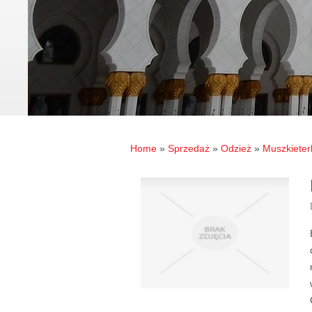
Home
»
Sprzedaż
»
Odzież
»
Muszkieterk