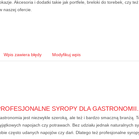
okazje. Akcesoria i dodatki takie jak portfele, breloki do torebek, czy te
w naszej ofercie.
Wpis zawiera błędy
Modyfikuj wpis
PROFESJONALNE SYROPY DLA GASTRONOMII.
astronomia jest niezwykle szeroką, ale też i bardzo smaczną branżą. 
yjątkowych napojach czy potrawach. Bez udziału jednak naturalnych
obie często udanych napojów czy dań. Dlatego też profesjonalne syropy