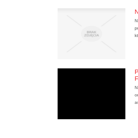
N
p
k
N
o
a