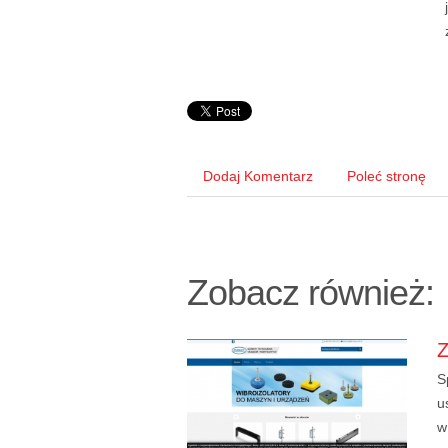
Dodaj Komentarz
Poleć stronę
Zobacz również:
S
u
w