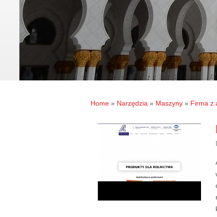
Home
»
Narzędzia
»
Maszyny
»
Firma z 