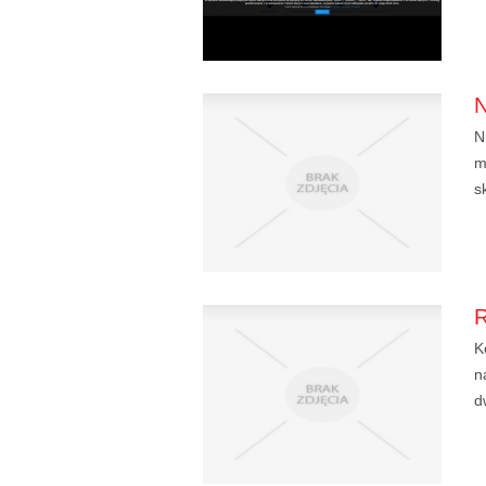
N
m
s
K
n
d