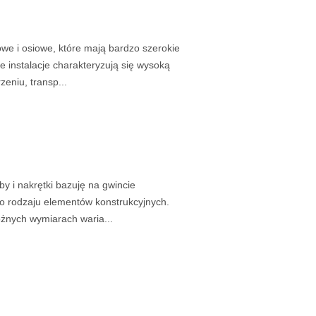
owe i osiowe, które mają bardzo szerokie
 instalacje charakteryzują się wysoką
eniu, transp...
y i nakrętki bazuję na gwincie
o rodzaju elementów konstrukcyjnych.
óżnych wymiarach waria...