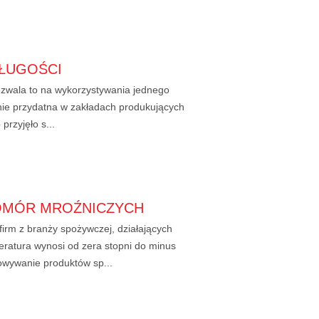
DŁUGOŚCI
Pozwala to na wykorzystywania jednego
lnie przydatna w zakładach produkujących
przyjęło s...
KOMÓR MROŹNICZYCH
irm z branży spożywczej, działających
eratura wynosi od zera stopni do minus
howywanie produktów sp...