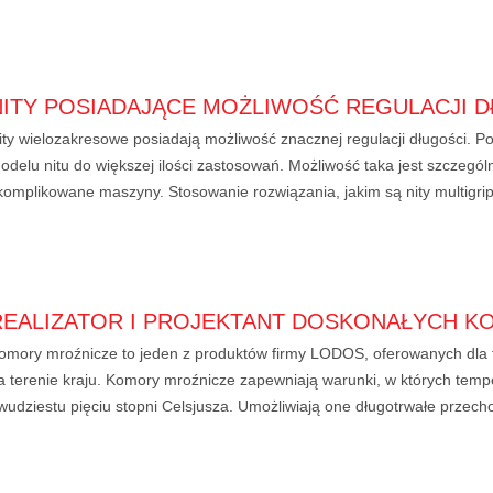
NITY POSIADAJĄCE MOŻLIWOŚĆ REGULACJI 
ity wielozakresowe posiadają możliwość znacznej regulacji długości. 
odelu nitu do większej ilości zastosowań. Możliwość taka jest szczegó
komplikowane maszyny. Stosowanie rozwiązania, jakim są nity multigrip 
REALIZATOR I PROJEKTANT DOSKONAŁYCH 
omory mroźnicze to jeden z produktów firmy LODOS, oferowanych dla f
a terenie kraju. Komory mroźnicze zapewniają warunki, w których temp
wudziestu pięciu stopni Celsjusza. Umożliwiają one długotrwałe przec