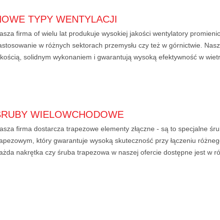
NOWE TYPY WENTYLACJI
asza firma of wielu lat produkuje wysokiej jakości wentylatory promieni
astosowanie w różnych sektorach przemysłu czy też w górnictwie. Nasze
akością, solidnym wykonaniem i gwarantują wysoką efektywność w wietrz
ŚRUBY WIELOWCHODOWE
asza firma dostarcza trapezowe elementy złączne - są to specjalne śrub
rapezowym, który gwarantuje wysoką skuteczność przy łączeniu różneg
ażda nakrętka czy śruba trapezowa w naszej ofercie dostępne jest w r