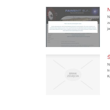
N
z
j
N
t
K