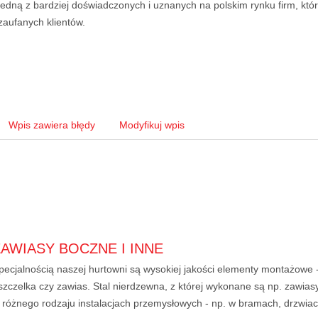
jedną z bardziej doświadczonych i uznanych na polskim rynku firm, któr
zaufanych klientów.
Wpis zawiera błędy
Modyfikuj wpis
ZAWIASY BOCZNE I INNE
pecjalnością naszej hurtowni są wysokiej jakości elementy montażowe -
szczelka czy zawias. Stal nierdzewna, z której wykonane są np. zawias
 różnego rodzaju instalacjach przemysłowych - np. w bramach, drzwiach