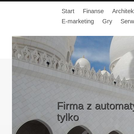
Start
Finanse
Architek
E-marketing
Gry
Serw
Firma z automat
tylko