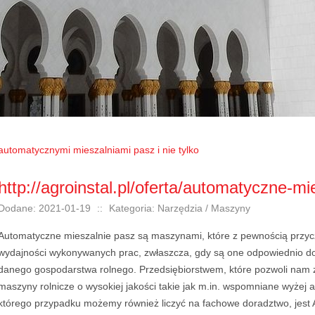
automatycznymi mieszalniami pasz i nie tylko
http://agroinstal.pl/oferta/automatyczne-mi
Dodane: 2021-01-19
::
Kategoria: Narzędzia / Maszyny
Automatyczne mieszalnie pasz są maszynami, które z pewnością przyczy
wydajności wykonywanych prac, zwłaszcza, gdy są one odpowiednio d
danego gospodarstwa rolnego. Przedsiębiorstwem, które pozwoli nam 
maszyny rolnicze o wysokiej jakości takie jak m.in. wspomniane wyżej 
którego przypadku możemy również liczyć na fachowe doradztwo, jest A