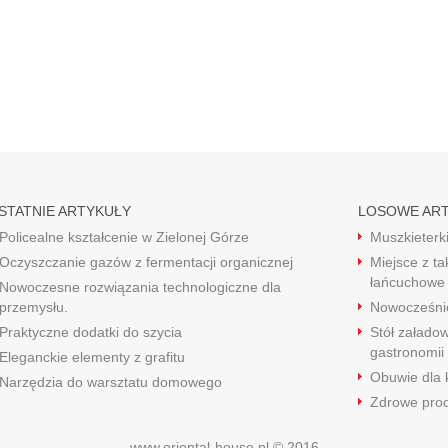
STATNIE ARTYKUŁY
LOSOWE AR
Policealne kształcenie w Zielonej Górze
Muszkieterki
Oczyszczanie gazów z fermentacji organicznej
Miejsce z ta
łańcuchowe
Nowoczesne rozwiązania technologiczne dla
przemysłu.
Nowocześnie
Praktyczne dodatki do szycia
Stół załado
gastronomii
Eleganckie elementy z grafitu
Obuwie dla k
Narzędzia do warsztatu domowego
Zdrowe prod
www.oriental-house.pl © 2016