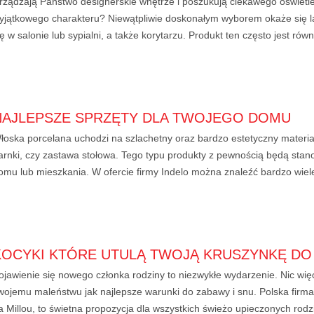
rządzają Państwo designerskie wnętrze i poszukują ciekawego oświetl
yjątkowego charakteru? Niewątpliwie doskonałym wyborem okaże się la
ię w salonie lub sypialni, a także korytarzu. Produkt ten często jest równ
NAJLEPSZE SPRZĘTY DLA TWOJEGO DOMU
łoska porcelana uchodzi na szlachetny oraz bardzo estetyczny materi
arnki, czy zastawa stołowa. Tego typu produkty z pewnością będą st
omu lub mieszkania. W ofercie firmy Indelo można znaleźć bardzo wiele
KOCYKI KTÓRE UTULĄ TWOJĄ KRUSZYNKĘ DO
ojawienie się nowego członka rodziny to niezwykłe wydarzenie. Nic wi
wojemu maleństwu jak najlepsze warunki do zabawy i snu. Polska firma,
a Millou, to świetna propozycja dla wszystkich świeżo upieczonych rodzi