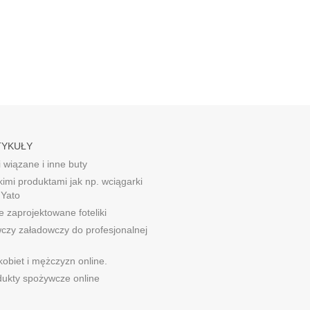
TYKUŁY
 wiązane i inne buty
kimi produktami jak np. wciągarki
 Yato
 zaprojektowane foteliki
wczy załadowczy do profesjonalnej
obiet i mężczyzn online.
ukty spożywcze online