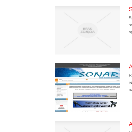
S
s
s
R
r
n