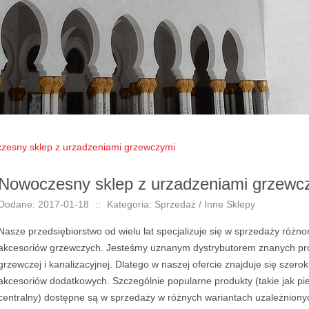
zesny sklep z urzadzeniami grzewczymi
Nowoczesny sklep z urzadzeniami grzewc
Dodane: 2017-01-18
::
Kategoria: Sprzedaż / Inne Sklepy
Nasze przedsiębiorstwo od wielu lat specjalizuje się w sprzedaży różno
akcesoriów grzewczych. Jesteśmy uznanym dystrybutorem znanych pr
grzewczej i kanalizacyjnej. Dlatego w naszej ofercie znajduje się szer
akcesoriów dodatkowych. Szczególnie popularne produkty (takie jak pie
centralny) dostępne są w sprzedaży w różnych wariantach uzależniony