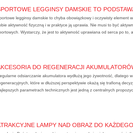
SPORTOWE LEGGINSY DAMSKIE TO PODSTAWA
portowe legginsy damskie to chyba obowiązkowy i oczywisty element wy
obie aktywność fizyczną i w praktyce ją uprawia. Nie musi to być akty
portowych. Wystarczy, że jest to aktywność uprawiana od serca po to, a
AKCESORIA DO REGENERACJI AKUMULATOR
egularne odsiarczanie akumulatora wydłużą jego żywotność, dlatego w
egeneracyjnych, które w dłuższej perspektywie okażą się trafioną decy
ajlepszych parametrach technicznych jest jedną z centralnych propozycj
ATRAKCYJNE LAMPY NAD OBRAZ DO KAŻDEG