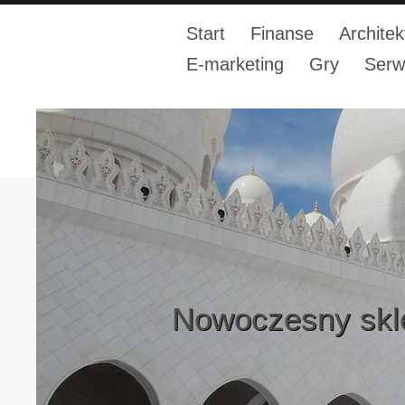
Start
Finanse
Architek
E-marketing
Gry
Serw
Nowoczesny skl