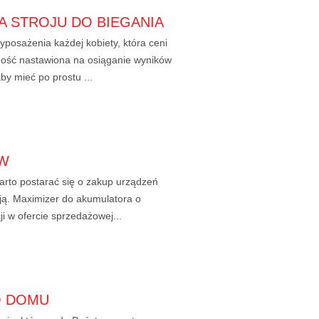
 STROJU DO BIEGANIA
posażenia każdej kobiety, która ceni
wność nastawiona na osiąganie wyników
by mieć po prostu ...
ÓW
arto postarać się o zakup urządzeń
zją. Maximizer do akumulatora o
i w ofercie sprzedażowej...
O DOMU