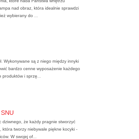
enia, które nada Państwa wnętrzu
mpa nad obraz, która idealnie sprawdzi
ież wybierany do ...
ał. Wykonywane są z niego między innyki
anowić bardzo cenne wyposażenie każdego
 produktów i sprzę...
 SNU
ęc dziwnego, że każdy pragnie stworzyć
 która tworzy niebywale piękne kocyki -
ców. W swojej of...