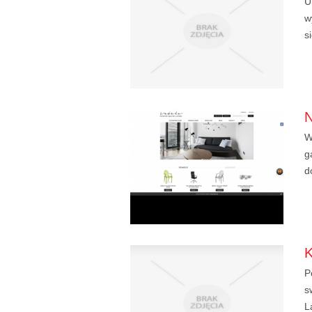
U
w
s
W
g
d
P
s
L